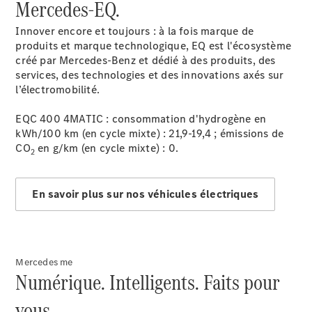
Mercedes-EQ.
Innover encore et toujours : à la fois marque de
produits et marque technologique, EQ est l'écosystème
créé par Mercedes-Benz et dédié à des produits, des
services, des technologies et des innovations axés sur
Après-vente
l’électromobilité.
Mercedes-
Benz
EQC 400 4MATIC : consommation d'hydrogène en
Services
kWh/100 km (en cycle mixte) : 21,9-19,4 ; émissions de
d'entretien
CO
en g/km (en cycle mixte) : 0.
2
Accessoires
d’origine
En savoir plus sur nos véhicules électriques
Prendre un
rendez-
vous SAV
Rechercher
Mercedes me
un
Numérique. Intelligents. Faits pour
Distributeur
vous.