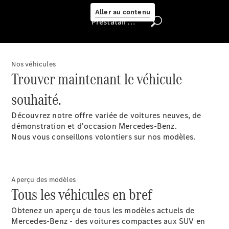
Select
Aller au contenu
Prestataire / Protection des données
Trouver un
véhicule
d'occasion
Nos véhicules
Rechercher
Trouver maintenant le véhicule
un
Distributeur
souhaité.
Découvrez notre offre variée de voitures neuves, de
démonstration et d'occasion Mercedes-Benz.
Nous vous conseillons volontiers sur nos modèles.
Aperçu des modèles
Tous les véhicules en bref
Nous trouver
Obtenez un aperçu de tous les modèles actuels de
Mercedes-Benz - des voitures compactes aux SUV en