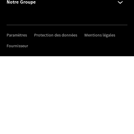
Après-Vente
Après-vente
Mercedes-
Benz
Services
d'entretien
Accessoires
d’origine
Prendre un
rendez-